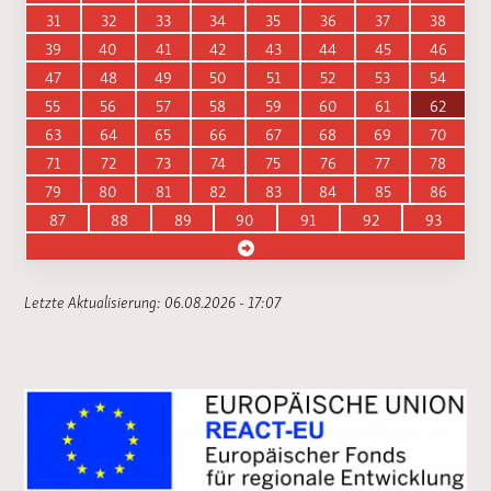
31
32
33
34
35
36
37
38
39
40
41
42
43
44
45
46
47
48
49
50
51
52
53
54
55
56
57
58
59
60
61
62
63
64
65
66
67
68
69
70
71
72
73
74
75
76
77
78
79
80
81
82
83
84
85
86
87
88
89
90
91
92
93
Letzte Aktualisierung: 06.08.2026 - 17:07