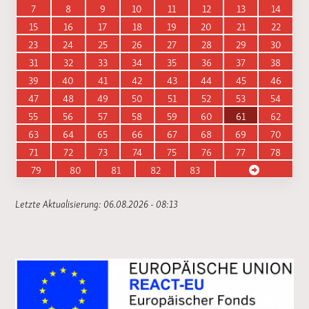
7
8
9
10
11
12
13
14
15
16
17
18
19
20
21
22
23
24
25
26
27
28
29
30
31
32
33
34
35
36
37
38
39
40
41
42
43
44
45
46
47
48
49
50
51
52
53
54
55
56
57
58
59
60
61
62
63
64
65
66
67
68
69
70
71
72
73
74
75
76
77
78
79
80
81
82
83
Letzte Aktualisierung: 06.08.2026 - 08:13