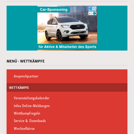
MENÜ - WETTKÄMPFE
Ansprechpartner
WETTKÄMPFE
Veranstaltungskalender
Infos Online-Meldungen
Wettkampfregeln
Service & Downloads
Wechselbörse