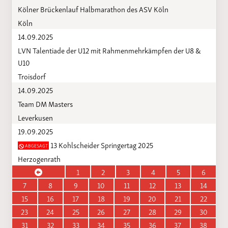
Kölner Brückenlauf Halbmarathon des ASV Köln
Köln
14.09.2025
LVN Talentiade der U12 mit Rahmenmehrkämpfen der U8 &
U10
Troisdorf
14.09.2025
Team DM Masters
Leverkusen
19.09.2025
13 Kohlscheider Springertag 2025
ABGESAGT
Herzogenrath
1
2
3
4
5
6
7
8
9
10
11
12
13
14
15
16
17
18
19
20
21
22
23
24
25
26
27
28
29
30
31
32
33
34
35
36
37
38