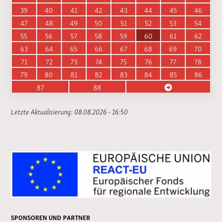
39
40
41
42
43
44
45
46
47
48
49
50
51
52
53
54
55
56
57
58
59
60
61
62
63
64
65
66
67
68
69
70
71
72
73
74
75
76
77
78
79
80
81
82
83
84
85
86
87
88
Letzte Aktualisierung: 08.08.2026 - 16:50
SPONSOREN UND PARTNER