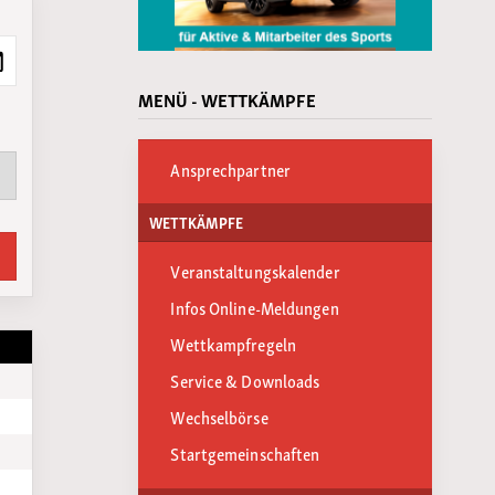
MENÜ - WETTKÄMPFE
Ansprechpartner
WETTKÄMPFE
Veranstaltungskalender
Infos Online-Meldungen
Wettkampfregeln
Service & Downloads
Wechselbörse
Startgemeinschaften