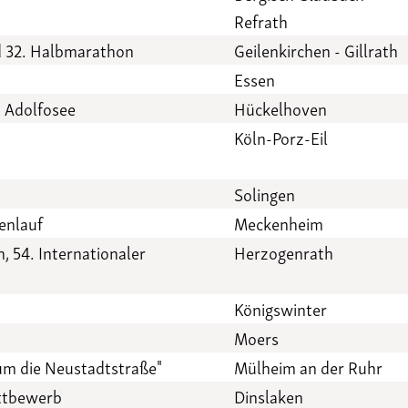
Refrath
nd 32. Halbmarathon
Geilenkirchen - Gillrath
Essen
m Adolfosee
Hückelhoven
Köln-Porz-Eil
Solingen
enlauf
Meckenheim
, 54. Internationaler
Herzogenrath
Königswinter
Moers
um die Neustadtstraße"
Mülheim an der Ruhr
ttbewerb
Dinslaken