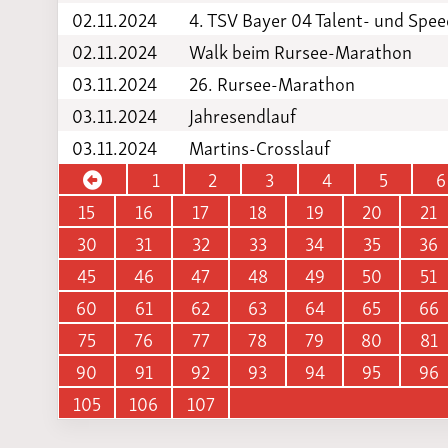
02.11.2024
4. TSV Bayer 04 Talent- und Spe
02.11.2024
Walk beim Rursee-Marathon
03.11.2024
26. Rursee-Marathon
03.11.2024
Jahresendlauf
03.11.2024
Martins-Crosslauf
1
2
3
4
5
6
15
16
17
18
19
20
21
30
31
32
33
34
35
36
45
46
47
48
49
50
51
60
61
62
63
64
65
66
75
76
77
78
79
80
81
90
91
92
93
94
95
96
105
106
107