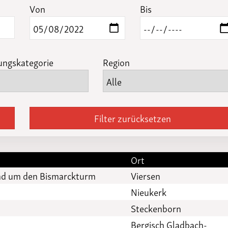
Funktionäre
Von
Bis
altertagungen
LSB-
Schutzkonzeptgenerator
ungskategorie
Region
Filter zurücksetzen
Ort
und um den Bismarckturm
Viersen
Nieukerk
Steckenborn
Bergisch Gladbach-