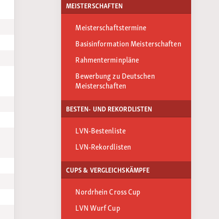
MEISTERSCHAFTEN
Meisterschaftstermine
Basisinformation Meisterschaften
Rahmenterminpläne
Bewerbung zu Deutschen
Meisterschaften
BESTEN- UND REKORDLISTEN
LVN-Bestenliste
LVN-Rekordlisten
CUPS & VERGLEICHSKÄMPFE
Nordrhein Cross Cup
LVN Wurf Cup