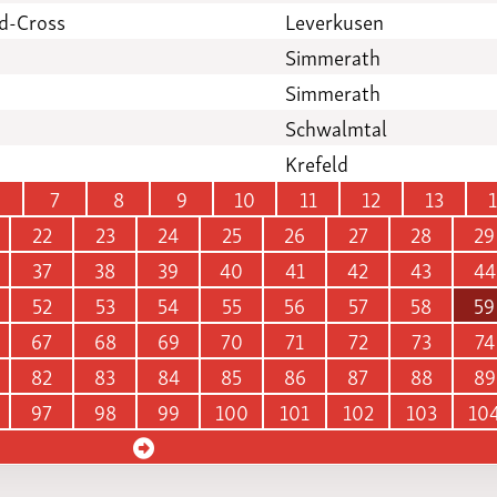
ed-Cross
Leverkusen
Simmerath
Simmerath
Schwalmtal
Krefeld
7
8
9
10
11
12
13
22
23
24
25
26
27
28
29
37
38
39
40
41
42
43
44
52
53
54
55
56
57
58
59
67
68
69
70
71
72
73
74
82
83
84
85
86
87
88
89
97
98
99
100
101
102
103
10