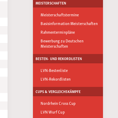
MEISTERSCHAFTEN
Meisterschaftstermine
Basisinformation Meisterschaften
Rahmenterminpläne
Bewerbung zu Deutschen
Meisterschaften
BESTEN- UND REKORDLISTEN
LVN-Bestenliste
LVN-Rekordlisten
CUPS & VERGLEICHSKÄMPFE
Nordrhein Cross Cup
LVN Wurf Cup