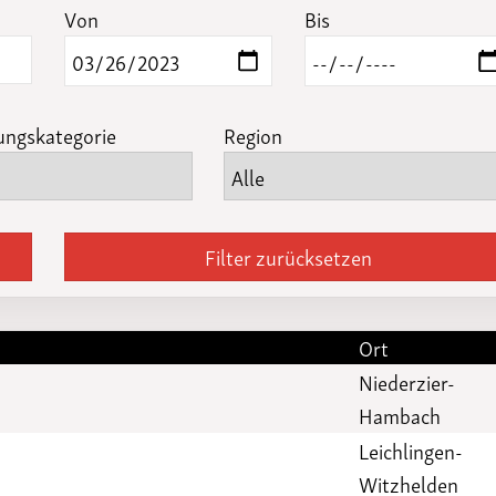
Funktionäre
Von
Bis
altertagungen
LSB-
Schutzkonzeptgenerator
ungskategorie
Region
Filter zurücksetzen
Ort
Niederzier-
Hambach
Leichlingen-
Witzhelden