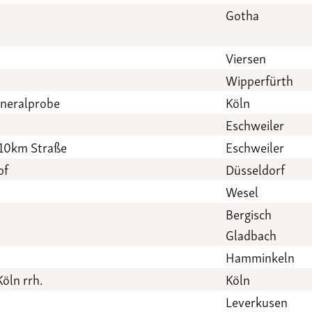
Gotha
Viersen
Wipperfürth
eneralprobe
Köln
Eschweiler
 10km Straße
Eschweiler
pf
Düsseldorf
Wesel
Bergisch
Gladbach
Hamminkeln
öln rrh.
Köln
Leverkusen