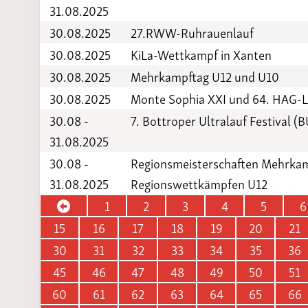
31.08.2025
30.08.2025
27.RWW-Ruhrauenlauf
30.08.2025
KiLa-Wettkampf in Xanten
30.08.2025
Mehrkampftag U12 und U10
30.08.2025
Monte Sophia XXI und 64. HAG-L
30.08 -
7. Bottroper Ultralauf Festival (
31.08.2025
30.08 -
Regionsmeisterschaften Mehrkamp
31.08.2025
Regionswettkämpfen U12
1
2
3
4
5
6
15
16
17
18
19
20
21
30
31
32
33
34
35
36
45
46
47
48
49
50
51
60
61
62
63
64
65
66