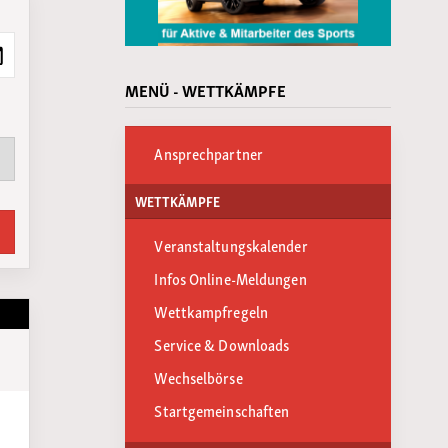
MENÜ - WETTKÄMPFE
Ansprechpartner
WETTKÄMPFE
Veranstaltungskalender
Infos Online-Meldungen
Wettkampfregeln
Service & Downloads
Wechselbörse
Startgemeinschaften