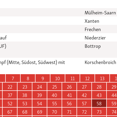
Mülheim-Saarn
Xanten
Frechen
auf
Niederzier
BUF)
Bottrop
f (Mitte, Südost, Südwest) mit
Korschenbroich
7
8
9
10
11
12
13
22
23
24
25
26
27
28
29
37
38
39
40
41
42
43
44
52
53
54
55
56
57
58
59
67
68
69
70
71
72
73
74