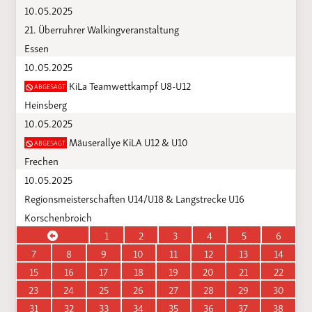
10.05.2025
21. Überruhrer Walkingveranstaltung
Essen
10.05.2025
KiLa Teamwettkampf U8-U12
ABGESAGT
Heinsberg
10.05.2025
Mäuserallye KiLA U12 & U10
ABGESAGT
Frechen
10.05.2025
Regionsmeisterschaften U14/U18 & Langstrecke U16
Korschenbroich
1
2
3
4
5
6
7
8
9
10
11
12
13
14
15
16
17
18
19
20
21
22
23
24
25
26
27
28
29
30
31
32
33
34
35
36
37
38