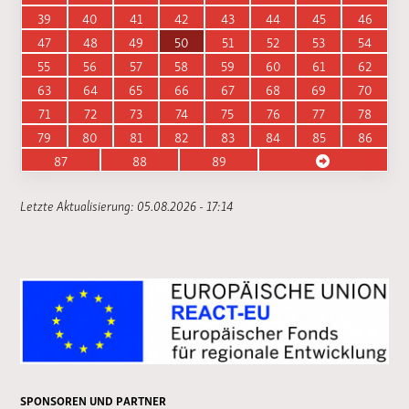
39
40
41
42
43
44
45
46
47
48
49
50
51
52
53
54
55
56
57
58
59
60
61
62
63
64
65
66
67
68
69
70
71
72
73
74
75
76
77
78
79
80
81
82
83
84
85
86
87
88
89
Letzte Aktualisierung: 05.08.2026 - 17:14
SPONSOREN UND PARTNER