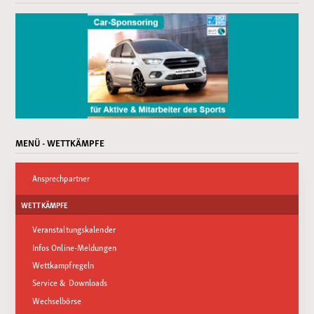
MENÜ - WETTKÄMPFE
Ansprechpartner
WETTKÄMPFE
Veranstaltungskalender
Infos Online-Meldungen
Wettkampfregeln
Service & Downloads
Wechselbörse