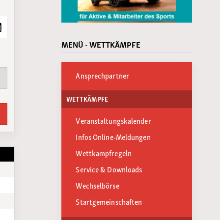
MENÜ - WETTKÄMPFE
Ansprechpartner
WETTKÄMPFE
Veranstaltungskalender
Infos Online-Meldungen
Wettkampfregeln
Service & Downloads
Wechselbörse
Startgemeinschaften