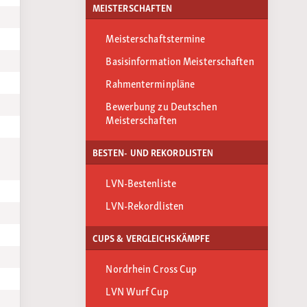
MEISTERSCHAFTEN
Meisterschaftstermine
Basisinformation Meisterschaften
Rahmenterminpläne
Bewerbung zu Deutschen
Meisterschaften
BESTEN- UND REKORDLISTEN
LVN-Bestenliste
LVN-Rekordlisten
CUPS & VERGLEICHSKÄMPFE
Nordrhein Cross Cup
LVN Wurf Cup