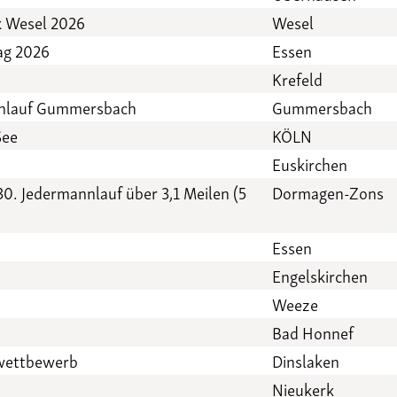
k Wesel 2026
Wesel
ag 2026
Essen
Krefeld
enlauf Gummersbach
Gummersbach
See
KÖLN
Euskirchen
30. Jedermannlauf über 3,1 Meilen (5
Dormagen-Zons
Essen
Engelskirchen
Weeze
Bad Honnef
swettbewerb
Dinslaken
Nieukerk