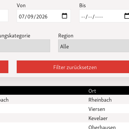
Funktionäre
Von
Bis
altertagungen
LSB-
Schutzkonzeptgenerator
ungskategorie
Region
Filter zurücksetzen
Ort
bach
Rheinbach
Viersen
Kevelaer
Oberhausen