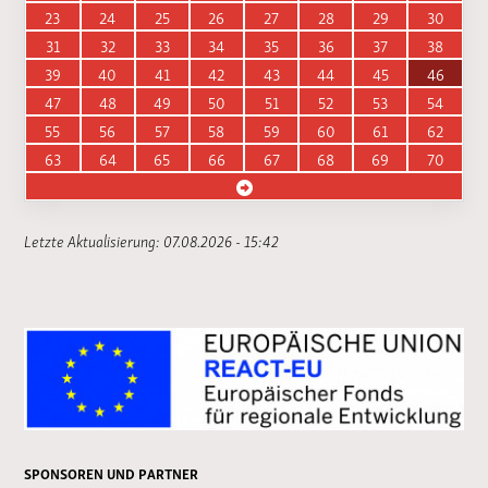
23
24
25
26
27
28
29
30
31
32
33
34
35
36
37
38
39
40
41
42
43
44
45
46
47
48
49
50
51
52
53
54
55
56
57
58
59
60
61
62
63
64
65
66
67
68
69
70
Letzte Aktualisierung: 07.08.2026 - 15:42
SPONSOREN UND PARTNER