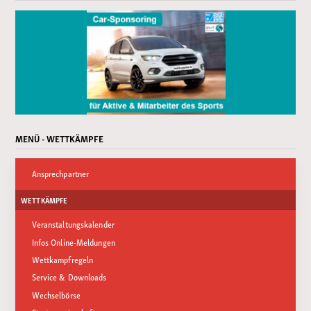
MENÜ - WETTKÄMPFE
Ansprechpartner
WETTKÄMPFE
Veranstaltungskalender
Infos Online-Meldungen
Wettkampfregeln
Service & Downloads
Wechselbörse