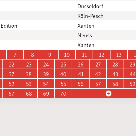
Düsseldorf
Köln-Pesch
 Edition
Xanten
Neuss
Xanten
7
8
9
10
11
12
13
22
23
24
25
26
27
28
29
37
38
39
40
41
42
43
44
52
53
54
55
56
57
58
59
67
68
69
70