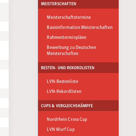
MEISTERSCHAFTEN
Meisterschaftstermine
Basisinformation Meisterschaften
Rahmenterminpläne
Bewerbung zu Deutschen
Meisterschaften
BESTEN- UND REKORDLISTEN
LVN-Bestenliste
LVN-Rekordlisten
CUPS & VERGLEICHSKÄMPFE
Nordrhein Cross Cup
LVN Wurf Cup