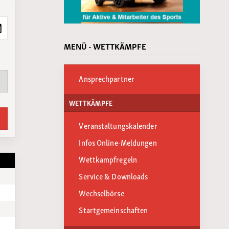
MENÜ - WETTKÄMPFE
Ansprechpartner
WETTKÄMPFE
Veranstaltungskalender
Infos Online-Meldungen
Wettkampfregeln
Service & Downloads
Wechselbörse
Startgemeinschaften