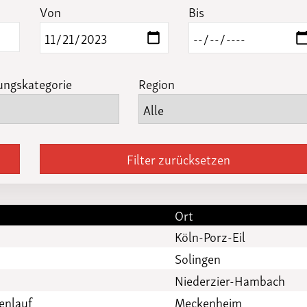
Funktionäre
Von
Bis
altertagungen
LSB-
Schutzkonzeptgenerator
ungskategorie
Region
Filter zurücksetzen
Ort
Köln-Porz-Eil
Solingen
Niederzier-Hambach
enlauf
Meckenheim