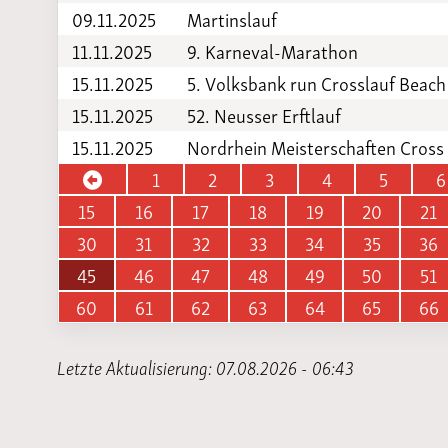
09.11.2025
Martinslauf
11.11.2025
9. Karneval-Marathon
15.11.2025
5. Volksbank run Crosslauf Beach
15.11.2025
52. Neusser Erftlauf
15.11.2025
Nordrhein Meisterschaften Cross
1
2
3
4
5
6
15
16
17
18
19
20
21
30
31
32
33
34
35
36
45
46
47
48
49
50
51
60
61
62
63
64
65
66
Letzte Aktualisierung: 07.08.2026 - 06:43