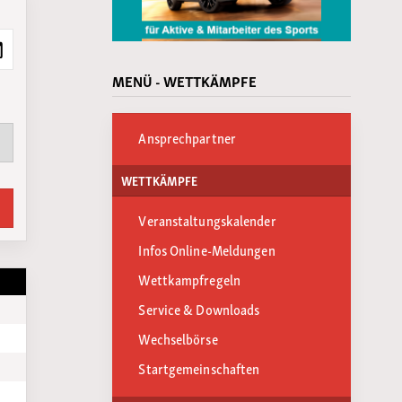
MENÜ - WETTKÄMPFE
Ansprechpartner
WETTKÄMPFE
Veranstaltungskalender
Infos Online-Meldungen
Wettkampfregeln
Service & Downloads
Wechselbörse
Startgemeinschaften