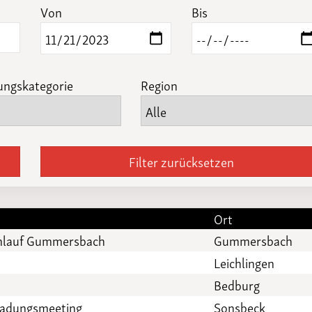
Funktionäre
Von
Bis
altertagungen
LSB-
Schutzkonzeptgenerator
ungskategorie
Region
Filter zurücksetzen
Ort
enlauf Gummersbach
Gummersbach
Leichlingen
Bedburg
ladungsmeeting
Sonsbeck