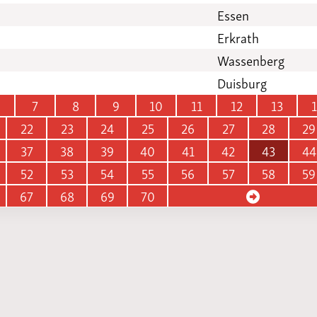
Essen
Erkrath
Wassenberg
Duisburg
7
8
9
10
11
12
13
22
23
24
25
26
27
28
29
37
38
39
40
41
42
43
44
52
53
54
55
56
57
58
59
67
68
69
70