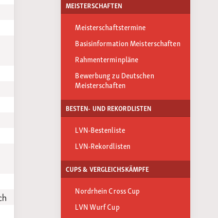
MEISTERSCHAFTEN
Meisterschaftstermine
Basisinformation Meisterschaften
Rahmenterminpläne
Bewerbung zu Deutschen
Meisterschaften
BESTEN- UND REKORDLISTEN
LVN-Bestenliste
LVN-Rekordlisten
CUPS & VERGLEICHSKÄMPFE
Nordrhein Cross Cup
ch
LVN Wurf Cup