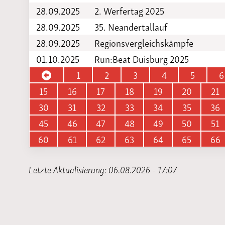
28.09.2025
2. Werfertag 2025
28.09.2025
35. Neandertallauf
28.09.2025
Regionsvergleichskämpfe
01.10.2025
Run:Beat Duisburg 2025
1
2
3
4
5
6
15
16
17
18
19
20
21
30
31
32
33
34
35
36
45
46
47
48
49
50
51
60
61
62
63
64
65
66
Letzte Aktualisierung: 06.08.2026 - 17:07