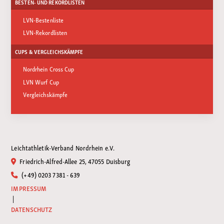
BESTEN- UND REKORDLISTEN
LVN-Bestenliste
LVN-Rekordlisten
CUPS & VERGLEICHSKÄMPFE
Nordrhein Cross Cup
LVN Wurf Cup
Vergleichskämpfe
Leichtathletik-Verband Nordrhein e.V.
Friedrich-Alfred-Allee 25, 47055 Duisburg
(+49) 0203 7381 - 639
IMPRESSUM
|
DATENSCHUTZ