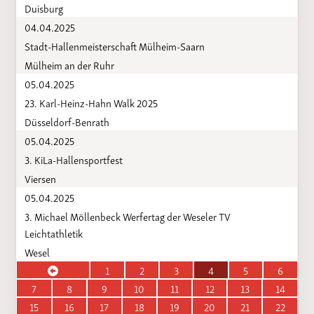
Duisburg
04.04.2025
Stadt-Hallenmeisterschaft Mülheim-Saarn
Mülheim an der Ruhr
05.04.2025
23. Karl-Heinz-Hahn Walk 2025
Düsseldorf-Benrath
05.04.2025
3. KiLa-Hallensportfest
Viersen
05.04.2025
3. Michael Möllenbeck Werfertag der Weseler TV
Leichtathletik
Wesel
1
2
3
4
5
6
7
8
9
10
11
12
13
14
15
16
17
18
19
20
21
22