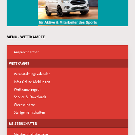
MENÜ - WETTKÄMPFE
Ansprechpartner
WETTKÄMPFE
Veranstaltungskalender
Infos Online-Meldungen
Wettkampfregeln
Service & Downloads
Wechselbörse
Startgemeinschaften
MEISTERSCHAFTEN
Meisterschaftstermine