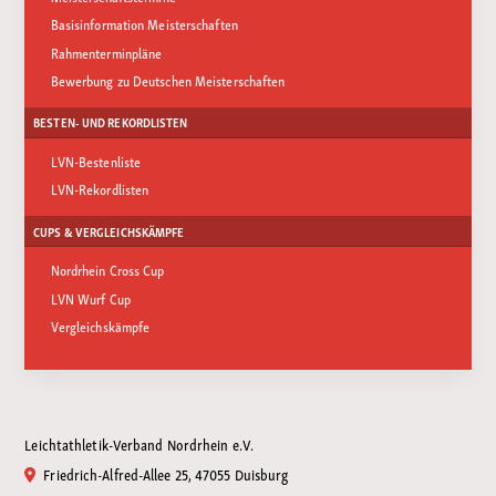
Basisinformation Meisterschaften
Rahmenterminpläne
Bewerbung zu Deutschen Meisterschaften
BESTEN- UND REKORDLISTEN
LVN-Bestenliste
LVN-Rekordlisten
CUPS & VERGLEICHSKÄMPFE
Nordrhein Cross Cup
LVN Wurf Cup
Vergleichskämpfe
Leichtathletik-Verband Nordrhein e.V.
Friedrich-Alfred-Allee 25, 47055 Duisburg