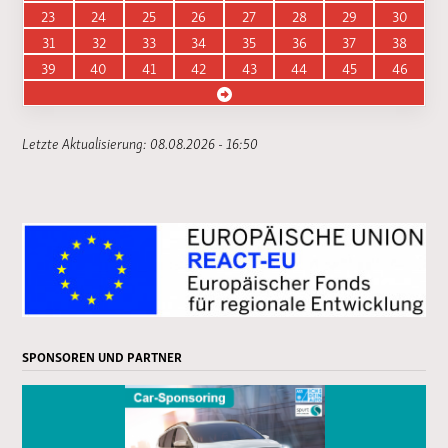
23
24
25
26
27
28
29
30
31
32
33
34
35
36
37
38
39
40
41
42
43
44
45
46
Letzte Aktualisierung: 08.08.2026 - 16:50
SPONSOREN UND PARTNER