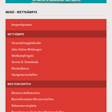
MENÜ - WETTKÄMPFE
Ansprechpartner
WETTKÄMPFE
Veranstaltungskalender
Infos Online-Meldungen
Wettkampfregeln
Service & Downloads
Wechselbörse
Startgemeinschaften
MEISTERSCHAFTEN
Meisterschaftstermine
Basisinformation Meisterschaften
Rahmenterminpläne
Bewerbung zu Deutschen Meisterschaften