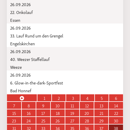
26.09.2026
22. Onkolauf
Essen
26.09.2026
33. Lauf Rund um den Grengel
Engelskirchen
26.09.2026
40. Weezer Staffellauf
Weeze
26.09.2026
6. Glow-in-the-dark-Sportfest
Bad Honnef
1
2
3
4
5
6
7
8
9
10
11
12
13
14
15
16
17
18
19
20
21
22
23
24
25
26
27
28
29
30
31
32
33
34
35
36
37
38