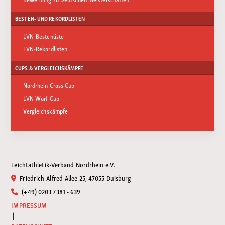
BESTEN- UND REKORDLISTEN
LVN-Bestenliste
LVN-Rekordlisten
CUPS & VERGLEICHSKÄMPFE
Nordrhein Cross Cup
LVN Wurf Cup
Vergleichskämpfe
Leichtathletik-Verband Nordrhein e.V.
Friedrich-Alfred-Allee 25, 47055 Duisburg
(+49) 0203 7381 - 639
IMPRESSUM
|