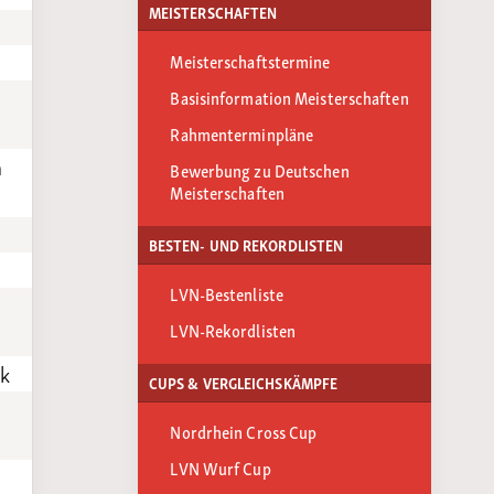
MEISTERSCHAFTEN
Meisterschaftstermine
Basisinformation Meisterschaften
Rahmenterminpläne
m
Bewerbung zu Deutschen
Meisterschaften
BESTEN- UND REKORDLISTEN
LVN-Bestenliste
LVN-Rekordlisten
k
CUPS & VERGLEICHSKÄMPFE
Nordrhein Cross Cup
LVN Wurf Cup