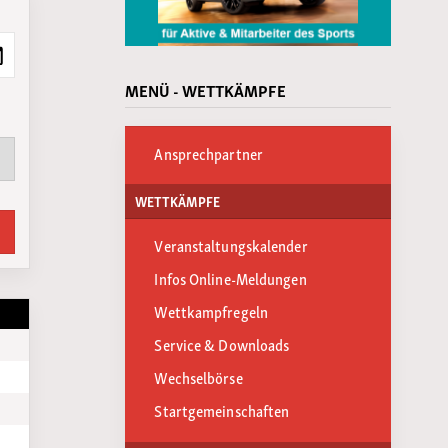
MENÜ - WETTKÄMPFE
Ansprechpartner
WETTKÄMPFE
Veranstaltungskalender
Infos Online-Meldungen
Wettkampfregeln
n
Service & Downloads
Wechselbörse
Startgemeinschaften