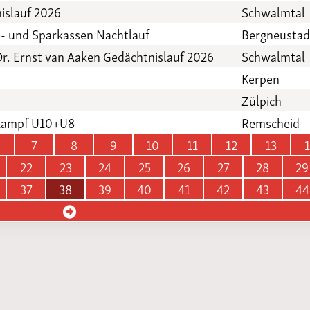
islauf 2026
Schwalmtal
e- und Sparkassen Nachtlauf
Bergneustad
r. Ernst van Aaken Gedächtnislauf 2026
Schwalmtal
Kerpen
Zülpich
ikampf U10+U8
Remscheid
7
8
9
10
11
12
13
22
23
24
25
26
27
28
29
37
38
39
40
41
42
43
44