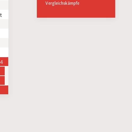
Vergleichskämpfe
t
14