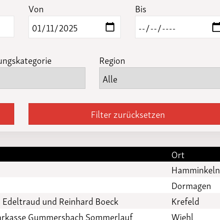
Funktionäre
Von
Bis
altertagungen
LSB-
Schutzkonzeptgenerator
ungskategorie
Region
Filter zurücksetzen
Ort
Hamminkel
Dormagen
n Edeltraud und Reinhard Boeck
Krefeld
Sparkasse Gummersbach Sommerlauf
Wiehl