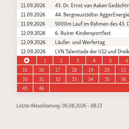
11.09.2026
43. Dr. Ernst van Aaken Gedächtn
11.09.2026
44. Bergneustädter AggerEnergi
11.09.2026
5000m Lauf im Rahmen des 43. D
12.09.2026
6. Buirer Kindersportfest
12.09.2026
Läufer- und Werfertag
12.09.2026
LVN Talentiade der U12 und Dre
1
2
3
4
5
6
15
16
17
18
19
20
21
30
31
32
33
34
35
36
45
46
Letzte Aktualisierung: 06.08.2026 - 08:13