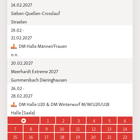
14.02.2027
Sieben-Quellen-Crosslauf
Straelen
19.02 -
21.02.2027
DM Halle Männer/Frauen
n.n.
20.02.2027
Meerhardt Extreme 2027
Gummersbach Dieringhausen
26.02 -
28.02.2027
DM Halle U20 & DM Winterwurf M/W/U20/U18
Halle (Saale)
1
2
3
4
5
6
7
8
9
10
11
12
13
14
15
16
17
18
19
20
21
22