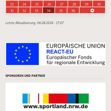
23
24
25
26
27
28
29
30
31
32
33
34
35
36
Letzte Aktualisierung: 06.08.2026 - 17:07
SPONSOREN UND PARTNER