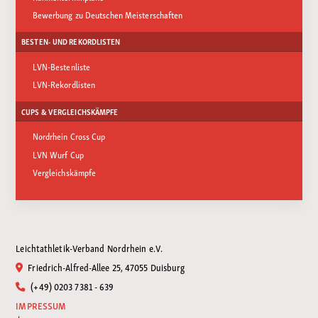
Bewerbung zu Deutschen Meisterschaften
BESTEN- UND REKORDLISTEN
LVN-Bestenliste
LVN-Rekordlisten
CUPS & VERGLEICHSKÄMPFE
Nordrhein Cross Cup
LVN Wurf Cup
Vergleichskämpfe
Leichtathletik-Verband Nordrhein e.V.
Friedrich-Alfred-Allee 25, 47055 Duisburg
(+49) 0203 7381 - 639
IMPRESSUM