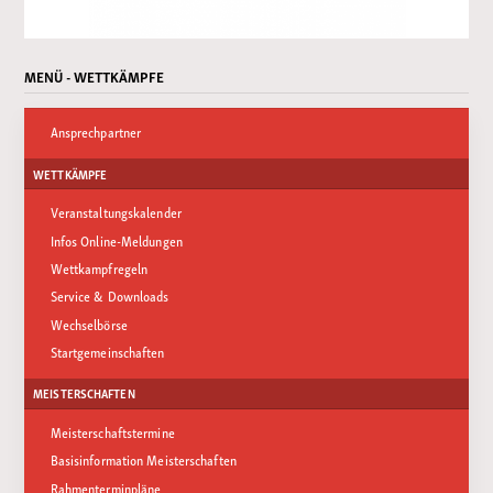
MENÜ - WETTKÄMPFE
Ansprechpartner
WETTKÄMPFE
Veranstaltungskalender
Infos Online-Meldungen
Wettkampfregeln
Service & Downloads
Wechselbörse
Startgemeinschaften
MEISTERSCHAFTEN
Meisterschaftstermine
Basisinformation Meisterschaften
Rahmenterminpläne