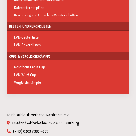
Rahmenterminpläne
Bewerbung zu Deutschen Meisterschaften
BESTEN- UND REKORDLISTEN
LVN-Bestenliste
LVN-Rekordlisten
CUPS & VERGLEICHSKÄMPFE
Nordrhein Cross Cup
LVN Wurf Cup
Vergleichskämpfe
Leichtathletik-Verband Nordrhein e.V.
Friedrich-Alfred-Allee 25, 47055 Duisburg
(+49) 0203 7381 - 639