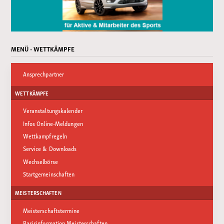
MENÜ - WETTKÄMPFE
Ansprechpartner
WETTKÄMPFE
Veranstaltungskalender
Infos Online-Meldungen
Wettkampfregeln
Service & Downloads
Wechselbörse
Startgemeinschaften
MEISTERSCHAFTEN
Meisterschaftstermine
Basisinformation Meisterschaften