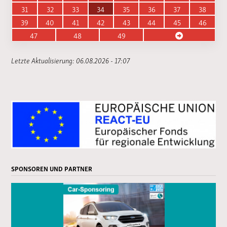
31
32
33
34
35
36
37
38
39
40
41
42
43
44
45
46
47
48
49
Letzte Aktualisierung: 06.08.2026 - 17:07
SPONSOREN UND PARTNER