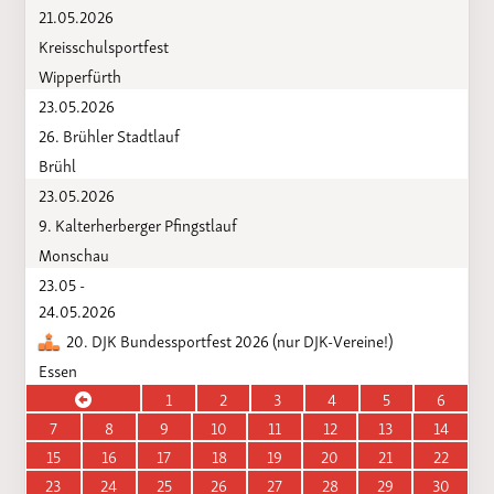
21.05.2026
Kreisschulsportfest
Wipperfürth
23.05.2026
26. Brühler Stadtlauf
Brühl
23.05.2026
9. Kalterherberger Pfingstlauf
Monschau
23.05 -
24.05.2026
20. DJK Bundessportfest 2026 (nur DJK-Vereine!)
Essen
1
2
3
4
5
6
7
8
9
10
11
12
13
14
15
16
17
18
19
20
21
22
23
24
25
26
27
28
29
30