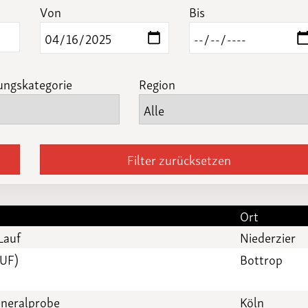
Funktionäre
Von
Bis
altertagungen
LSB-
Schutzkonzeptgenerator
ungskategorie
Region
Filter zurücksetzen
Ort
Lauf
Niederzier
BUF)
Bottrop
eneralprobe
Köln