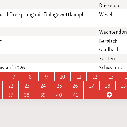
Düsseldorf
 und Dreisprung mit Einlagewettkampf
Wesel
Wachtendon
f
Bergisch
Gladbach
Xanten
islauf 2026
Schwalmtal
7
8
9
10
11
12
13
22
23
24
25
26
27
28
29
37
38
39
40
41