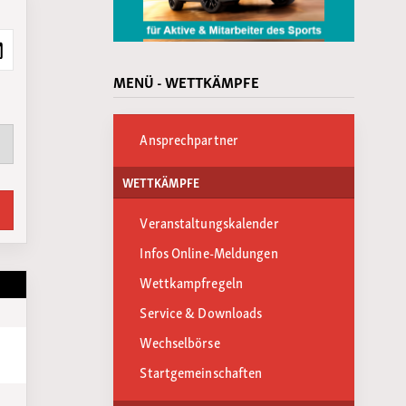
MENÜ - WETTKÄMPFE
Ansprechpartner
WETTKÄMPFE
Veranstaltungskalender
Infos Online-Meldungen
Wettkampfregeln
Service & Downloads
Wechselbörse
Startgemeinschaften