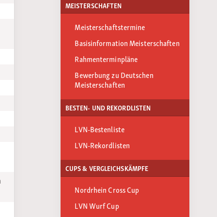
MEISTERSCHAFTEN
Meisterschaftstermine
Basisinformation Meisterschaften
n
Rahmenterminpläne
Bewerbung zu Deutschen
Meisterschaften
BESTEN- UND REKORDLISTEN
LVN-Bestenliste
LVN-Rekordlisten
CUPS & VERGLEICHSKÄMPFE
m
Nordrhein Cross Cup
LVN Wurf Cup