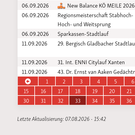
06.09.2026
New Balance KÖ MEILE 2026
06.09.2026
Regionsmeisterschaft Stabhoch-
Hoch- und Weitsprung
06.09.2026
Sparkassen-Stadtlauf
11.09.2026
29. Bergisch Gladbacher Stadtlau
11.09.2026
31. Int. ENNI Citylauf Xanten
11.09.2026
43. Dr. Ernst van Aaken Gedächtn
1
2
3
4
5
6
15
16
17
18
19
20
21
30
31
32
33
34
35
36
Letzte Aktualisierung: 07.08.2026 - 15:42