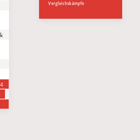
Vergleichskämpfe
k
14