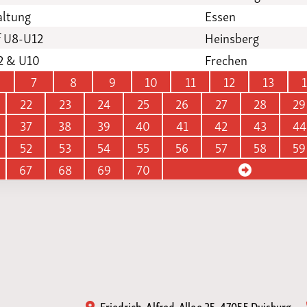
altung
Essen
 U8-U12
Heinsberg
2 & U10
Frechen
7
8
9
10
11
12
13
22
23
24
25
26
27
28
29
37
38
39
40
41
42
43
44
52
53
54
55
56
57
58
59
67
68
69
70
Friedrich-Alfred-Allee 25, 47055 Duisburg