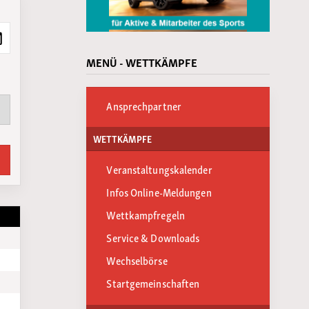
MENÜ - WETTKÄMPFE
Ansprechpartner
WETTKÄMPFE
Veranstaltungskalender
Infos Online-Meldungen
Wettkampfregeln
Service & Downloads
Wechselbörse
Startgemeinschaften