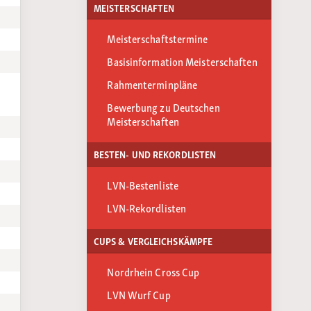
MEISTERSCHAFTEN
Meisterschaftstermine
Basisinformation Meisterschaften
Rahmenterminpläne
Bewerbung zu Deutschen
Meisterschaften
BESTEN- UND REKORDLISTEN
LVN-Bestenliste
LVN-Rekordlisten
CUPS & VERGLEICHSKÄMPFE
Nordrhein Cross Cup
LVN Wurf Cup