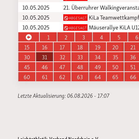
10.05.2025
21. Überruhrer Walkingveranst
10.05.2025
KiLa Teamwettkampf
ABGESAGT
10.05.2025
Mäuserallye KiLA U1
ABGESAGT
1
2
3
4
5
6
15
16
17
18
19
20
21
30
31
32
33
34
35
36
45
46
47
48
49
50
51
60
61
62
63
64
65
66
Letzte Aktualisierung: 06.08.2026 - 17:07
Leichtathletik-Verband Nordrhein e.V.