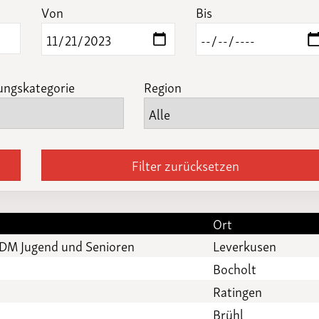
Funktionäre
Von
Bis
altertagungen
LSB-
Schutzkonzeptgenerator
ungskategorie
Region
Filter zurücksetzen
Ort
 DM Jugend und Senioren
Leverkusen
Bocholt
Ratingen
Brühl