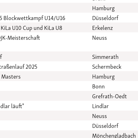
Hamburg
25 Blockwettkampf U14/U16
Düsseldorf
 KiLa U10 Cup und KiLa U8
Erkelenz
DJK-Meisterschaft
Neuss
f
Simmerath
traßenlauf 2025
Schermbeck
, Masters
Hamburg
Bonn
Grefrath-Oedt
dlar läuft"
Lindlar
Neuss
n
Düsseldorf
Mönchengladbach