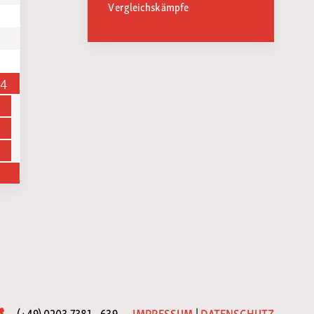
Vergleichskämpfe
14
(+49) 0203 7381 - 639
IMPRESSUM
|
DATENSCHUTZ