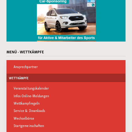
MENÜ - WETTKÄMPFE
Ansprechpartner
WETTKÄMPFE
Veranstaltungskalender
Infos Online-Meldungen
Wettkampfregeln
Service & Downloads
Wechselbörse
Startgemeinschaften