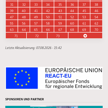
31
32
33
34
35
36
37
38
39
40
41
42
43
44
45
46
47
48
49
50
51
52
53
54
55
56
57
58
59
60
61
62
63
64
65
66
67
68
69
70
71
72
73
Letzte Aktualisierung: 07.08.2026 - 15:42
SPONSOREN UND PARTNER