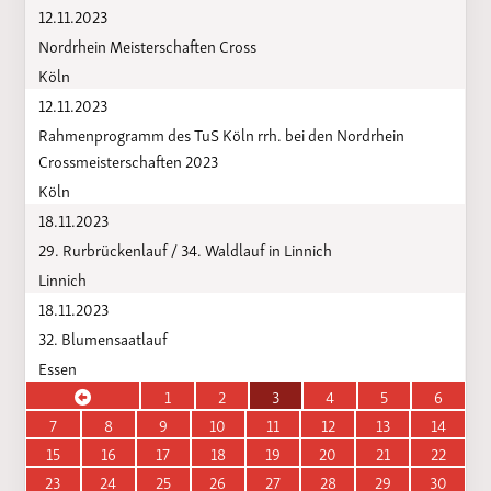
12.11.2023
Nordrhein Meisterschaften Cross
Köln
12.11.2023
Rahmenprogramm des TuS Köln rrh. bei den Nordrhein
Crossmeisterschaften 2023
Köln
18.11.2023
29. Rurbrückenlauf / 34. Waldlauf in Linnich
Linnich
18.11.2023
32. Blumensaatlauf
Essen
1
2
3
4
5
6
7
8
9
10
11
12
13
14
15
16
17
18
19
20
21
22
23
24
25
26
27
28
29
30