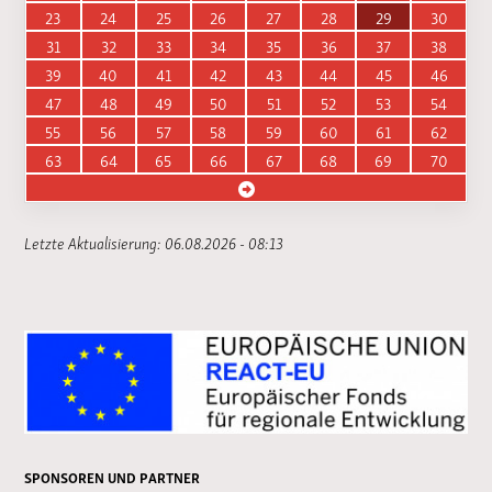
23
24
25
26
27
28
29
30
31
32
33
34
35
36
37
38
39
40
41
42
43
44
45
46
47
48
49
50
51
52
53
54
55
56
57
58
59
60
61
62
63
64
65
66
67
68
69
70
Letzte Aktualisierung: 06.08.2026 - 08:13
SPONSOREN UND PARTNER