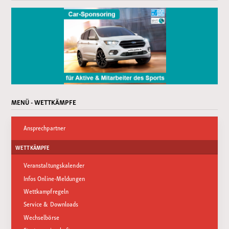
MENÜ - WETTKÄMPFE
Ansprechpartner
WETTKÄMPFE
Veranstaltungskalender
Infos Online-Meldungen
Wettkampfregeln
Service & Downloads
Wechselbörse