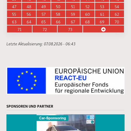
47
48
49
50
51
52
53
54
55
56
57
58
59
60
61
62
63
64
65
66
67
68
69
70
71
72
73
Letzte Aktualisierung: 07.08.2026 - 06:43
SPONSOREN UND PARTNER