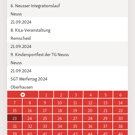
6. Neusser Integrationslauf
Neuss
21.09.2024
8. KiLa-Veranstaltung
Remscheid
21.09.2024
9. Kindersportfest der TG Neuss
Neuss
21.09.2024
SGT Werfertag 2024
Oberhausen
1
2
3
4
5
6
7
8
9
10
11
12
13
14
15
16
17
18
19
20
21
22
23
24
25
26
27
28
29
30
31
32
33
34
35
36
37
38
39
40
41
42
43
44
45
46