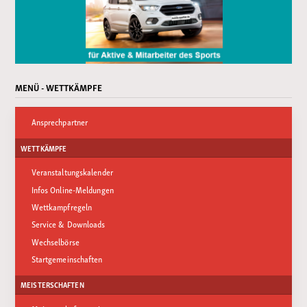
MENÜ - WETTKÄMPFE
Ansprechpartner
WETTKÄMPFE
Veranstaltungskalender
Infos Online-Meldungen
Wettkampfregeln
Service & Downloads
Wechselbörse
Startgemeinschaften
MEISTERSCHAFTEN