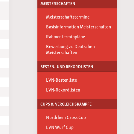
MEISTERSCHAFTEN
Meisterschaftstermine
Basisinformation Meisterschaften
Rahmenterminpläne
Bewerbung zu Deutschen
Meisterschaften
BESTEN- UND REKORDLISTEN
LVN-Bestenliste
LVN-Rekordlisten
CUPS & VERGLEICHSKÄMPFE
Nordrhein Cross Cup
LVN Wurf Cup