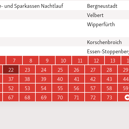
e- und Sparkassen Nachtlauf
Bergneustadt
Velbert
Wipperfürth
Korschenbroich
Essen-Stoppenber
7
8
9
10
11
12
13
22
23
24
25
26
27
28
29
37
38
39
40
41
42
43
44
52
53
54
55
56
57
58
59
67
68
69
70
71
72
73