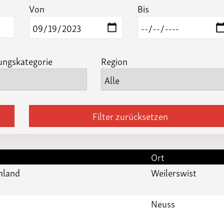
Funktionäre
Von
Bis
altertagungen
LSB-
Schutzkonzeptgenerator
ungskategorie
Region
Filter zurücksetzen
Ort
inland
Weilerswist
Neuss