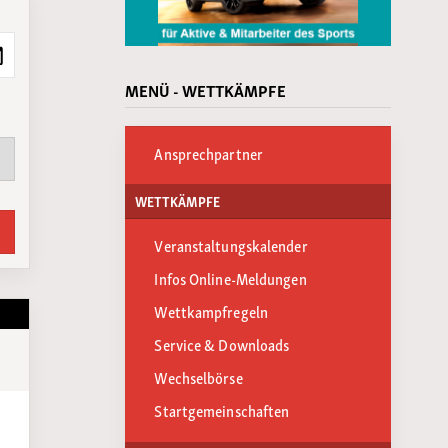
MENÜ - WETTKÄMPFE
Ansprechpartner
WETTKÄMPFE
Veranstaltungskalender
Infos Online-Meldungen
Wettkampfregeln
Service & Downloads
Wechselbörse
Startgemeinschaften