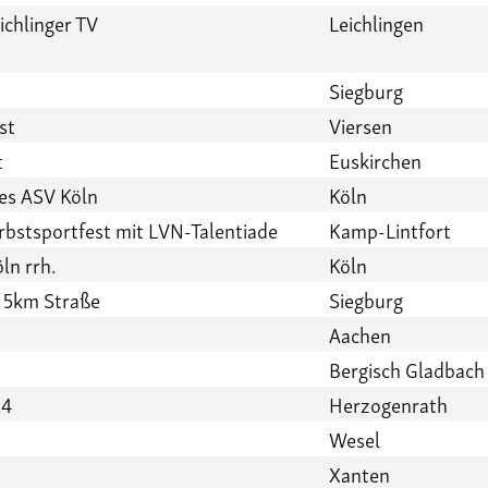
ichlinger TV
Leichlingen
Siegburg
st
Viersen
t
Euskirchen
es ASV Köln
Köln
rbstsportfest mit LVN-Talentiade
Kamp-Lintfort
ln rrh.
Köln
 5km Straße
Siegburg
Aachen
Bergisch Gladbach
24
Herzogenrath
Wesel
Xanten