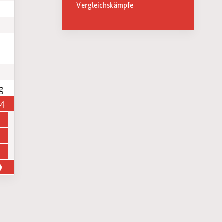
Vergleichskämpfe
g
14