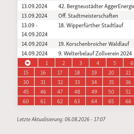
13.09.2024
42. Bergneustädter AggerEnergi
13.09.2024
Off. Stadtmeisterschaften
13.09 -
18. Wipperfürther Stadtlauf
14.09.2024
14.09.2024
19. Korschenbroicher Waldlauf
14.09.2024
9. Welterbelauf Zollverein 2024
1
2
3
4
5
6
15
16
17
18
19
20
21
30
31
32
33
34
35
36
45
46
47
48
49
50
51
60
61
62
63
64
65
66
Letzte Aktualisierung: 06.08.2026 - 17:07