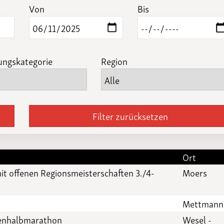
Funktionäre
Von
Bis
altertagungen
LSB-
Schutzkonzeptgenerator
ungskategorie
Region
Filter zurücksetzen
Ort
it offenen Regionsmeisterschaften 3./4-
Moers
Mettmann
senhalbmarathon
Wesel -