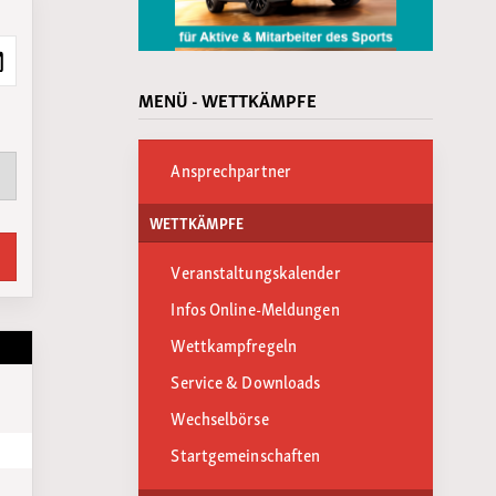
MENÜ - WETTKÄMPFE
Ansprechpartner
WETTKÄMPFE
Veranstaltungskalender
Infos Online-Meldungen
Wettkampfregeln
Service & Downloads
Wechselbörse
Startgemeinschaften