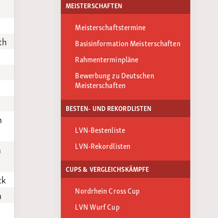
MEISTERSCHAFTEN
Meisterschaftstermine
th
Basisinformation Meisterschaften
Rahmenterminpläne
Bewerbung zu Deutschen
Meisterschaften
BESTEN- UND REKORDLISTEN
n
LVN-Bestenliste
LVN-Rekordlisten
n
CUPS & VERGLEICHSKÄMPFE
ck
Nordrhein Cross Cup
h
LVN Wurf Cup