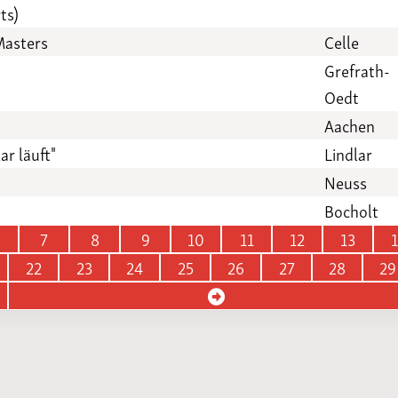
ts)
Masters
Celle
Grefrath-
Oedt
Aachen
ar läuft"
Lindlar
Neuss
Bocholt
7
8
9
10
11
12
13
22
23
24
25
26
27
28
29