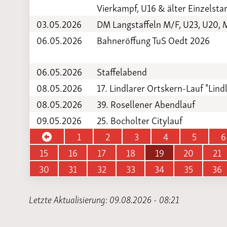
Vierkampf, U16 & älter Einzelstar
03.05.2026
DM Langstaffeln M/F, U23, U20, 
06.05.2026
Bahneröffung TuS Oedt 2026
06.05.2026
Staffelabend
08.05.2026
17. Lindlarer Ortskern-Lauf "Lindl
08.05.2026
39. Rosellener Abendlauf
09.05.2026
25. Bocholter Citylauf
1
2
3
4
5
6
15
16
17
18
19
20
21
30
31
32
33
34
35
36
Letzte Aktualisierung: 09.08.2026 - 08:21