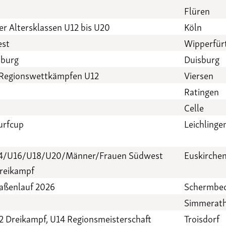
Flüren
er Altersklassen U12 bis U20
Köln
est
Wipperfür
sburg
Duisburg
 Regionswettkämpfen U12
Viersen
Ratingen
Celle
urfcup
Leichlinge
U14/U16/U18/U20/Männer/Frauen Südwest
Euskirche
dreikampf
raßenlauf 2026
Schermbe
Simmerat
2 Dreikampf, U14 Regionsmeisterschaft
Troisdorf