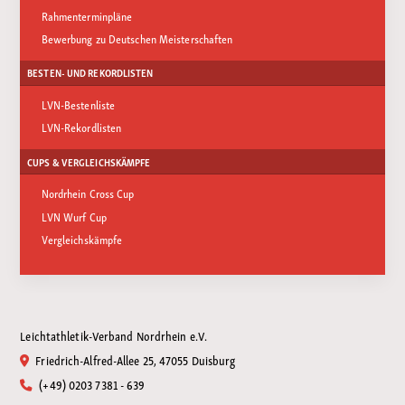
Rahmenterminpläne
Bewerbung zu Deutschen Meisterschaften
BESTEN- UND REKORDLISTEN
LVN-Bestenliste
LVN-Rekordlisten
CUPS & VERGLEICHSKÄMPFE
Nordrhein Cross Cup
LVN Wurf Cup
Vergleichskämpfe
Leichtathletik-Verband Nordrhein e.V.
Friedrich-Alfred-Allee 25, 47055 Duisburg
(+49) 0203 7381 - 639