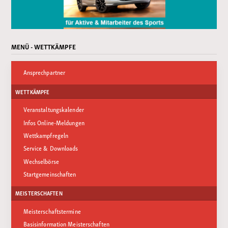
MENÜ - WETTKÄMPFE
Ansprechpartner
WETTKÄMPFE
Veranstaltungskalender
Infos Online-Meldungen
Wettkampfregeln
Service & Downloads
Wechselbörse
Startgemeinschaften
MEISTERSCHAFTEN
Meisterschaftstermine
Basisinformation Meisterschaften