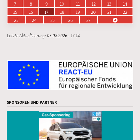
7
8
9
10
11
12
13
14
15
16
17
18
19
20
21
22
23
24
25
26
27
Letzte Aktualisierung: 05.08.2026 - 17:14
SPONSOREN UND PARTNER