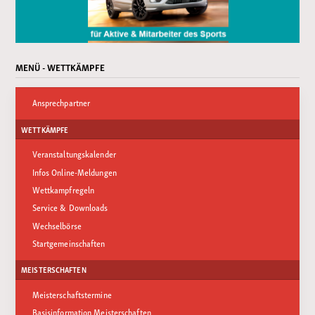
MENÜ - WETTKÄMPFE
Ansprechpartner
WETTKÄMPFE
Veranstaltungskalender
Infos Online-Meldungen
Wettkampfregeln
Service & Downloads
Wechselbörse
Startgemeinschaften
MEISTERSCHAFTEN
Meisterschaftstermine
Basisinformation Meisterschaften