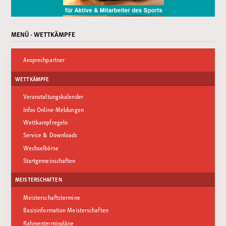
MENÜ - WETTKÄMPFE
Ansprechpartner
WETTKÄMPFE
Veranstaltungskalender
Infos Online-Meldungen
Wettkampfregeln
Service & Downloads
Wechselbörse
Startgemeinschaften
MEISTERSCHAFTEN
Meisterschaftstermine
Basisinformation Meisterschaften
Rahmenterminpläne