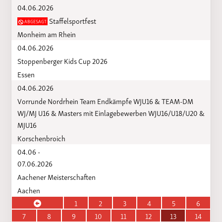
04.06.2026
Staffelsportfest
ABGESAGT
Monheim am Rhein
04.06.2026
Stoppenberger Kids Cup 2026
Essen
04.06.2026
Vorrunde Nordrhein Team Endkämpfe WJU16 & TEAM-DM
WJ/MJ U16 & Masters mit Einlagebewerben WJU16/U18/U20 &
MJU16
Korschenbroich
04.06 -
07.06.2026
Aachener Meisterschaften
Aachen
1
2
3
4
5
6
7
8
9
10
11
12
13
14