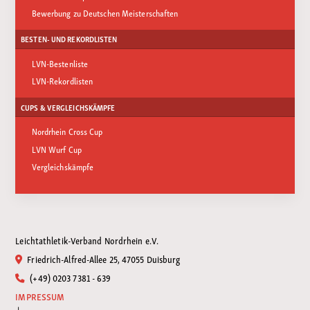
Bewerbung zu Deutschen Meisterschaften
BESTEN- UND REKORDLISTEN
LVN-Bestenliste
LVN-Rekordlisten
CUPS & VERGLEICHSKÄMPFE
Nordrhein Cross Cup
LVN Wurf Cup
Vergleichskämpfe
Leichtathletik-Verband Nordrhein e.V.
Friedrich-Alfred-Allee 25, 47055 Duisburg
(+49) 0203 7381 - 639
IMPRESSUM