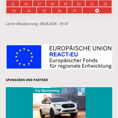
15
16
17
18
19
20
21
22
23
24
25
26
27
Letzte Aktualisierung: 08.08.2026 - 05:47
SPONSOREN UND PARTNER