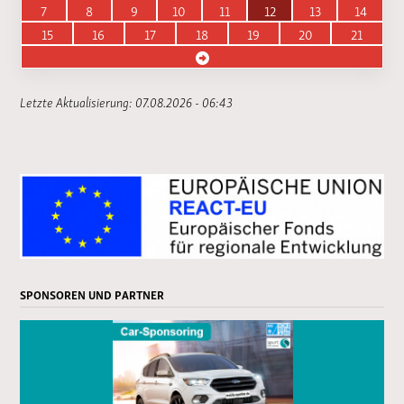
7
8
9
10
11
12
13
14
15
16
17
18
19
20
21
Letzte Aktualisierung: 07.08.2026 - 06:43
SPONSOREN UND PARTNER