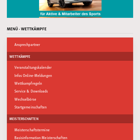
MENÜ - WETTKÄMPFE
Ansprechpartner
WETTKÄMPFE
Veranstaltungskalender
Infos Online-Meldungen
Wettkampfregeln
Service & Downloads
Wechselbörse
Startgemeinschaften
MEISTERSCHAFTEN
Meisterschaftstermine
Basisinformation Meisterschaften