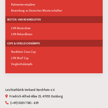
Rahmenterminpläne
Bewerbung zu Deutschen Meisterschaften
BESTEN- UND REKORDLISTEN
LVN-Bestenliste
LVN-Rekordlisten
CUPS & VERGLEICHSKÄMPFE
Nordrhein Cross Cup
LVN Wurf Cup
Vergleichskämpfe
Leichtathletik-Verband Nordrhein e.V.
Friedrich-Alfred-Allee 25, 47055 Duisburg
(+49) 0203 7381 - 639