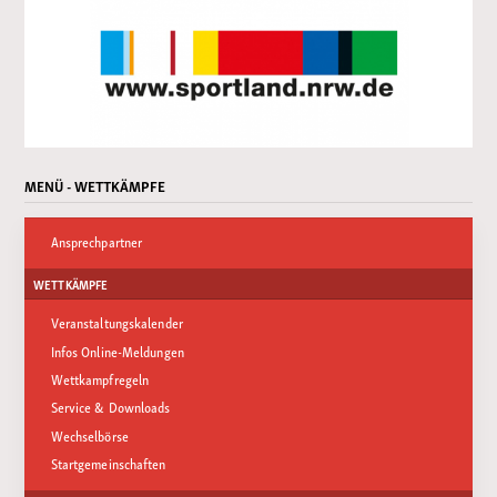
MENÜ - WETTKÄMPFE
Ansprechpartner
WETTKÄMPFE
Veranstaltungskalender
Infos Online-Meldungen
Wettkampfregeln
Service & Downloads
Wechselbörse
Startgemeinschaften