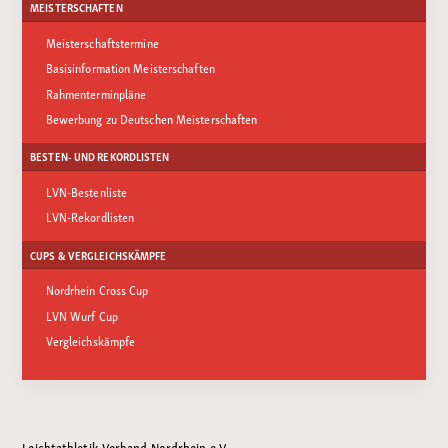
MEISTERSCHAFTEN
Meisterschaftstermine
Basisinformation Meisterschaften
Rahmenterminpläne
Bewerbung zu Deutschen Meisterschaften
BESTEN- UND REKORDLISTEN
LVN-Bestenliste
LVN-Rekordlisten
CUPS & VERGLEICHSKÄMPFE
Nordrhein Cross Cup
LVN Wurf Cup
Vergleichskämpfe
Leichtathletik-Verband Nordrhein e.V.