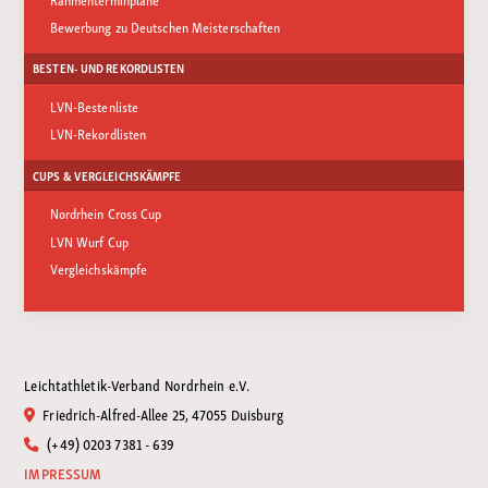
Bewerbung zu Deutschen Meisterschaften
BESTEN- UND REKORDLISTEN
LVN-Bestenliste
LVN-Rekordlisten
CUPS & VERGLEICHSKÄMPFE
Nordrhein Cross Cup
LVN Wurf Cup
Vergleichskämpfe
Leichtathletik-Verband Nordrhein e.V.
Friedrich-Alfred-Allee 25, 47055 Duisburg
(+49) 0203 7381 - 639
IMPRESSUM