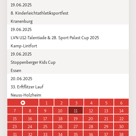
19.06.2025
8. Kinderleichtathletiksportfest
Kranenburg
19.06.2025
LVN U12-Talentiade & 28. Sport Palast Cup 2025
Kamp-Lintfort
19.06.2025
Stoppenberger Kids Cup
Essen
20.06.2025
33. Erftflitzer Lauf
Neuss-Holzheim
1
2
3
4
5
6
7
8
9
10
11
12
13
14
15
16
17
18
19
20
21
22
23
24
25
26
27
28
29
30
31
32
33
34
35
36
37
38