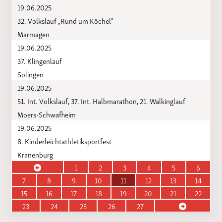
19.06.2025
32. Volkslauf „Rund um Köchel“
Marmagen
19.06.2025
37. Klingenlauf
Solingen
19.06.2025
51. Int. Volkslauf, 37. Int. Halbmarathon, 21. Walkinglauf
Moers-Schwafheim
19.06.2025
8. Kinderleichtathletiksportfest
Kranenburg
1
2
3
4
5
6
7
8
9
10
11
12
13
14
15
16
17
18
19
20
21
22
23
24
25
26
27