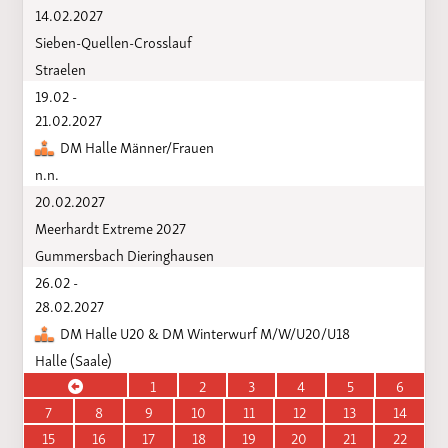
14.02.2027
Sieben-Quellen-Crosslauf
Straelen
19.02 -
21.02.2027
DM Halle Männer/Frauen
n.n.
20.02.2027
Meerhardt Extreme 2027
Gummersbach Dieringhausen
26.02 -
28.02.2027
DM Halle U20 & DM Winterwurf M/W/U20/U18
Halle (Saale)
1
2
3
4
5
6
7
8
9
10
11
12
13
14
15
16
17
18
19
20
21
22