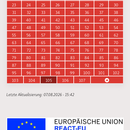
23
24
25
26
27
28
29
30
31
32
33
34
35
36
37
38
39
40
41
42
43
44
45
46
47
48
49
50
51
52
53
54
55
56
57
58
59
60
61
62
63
64
65
66
67
68
69
70
71
72
73
74
75
76
77
78
79
80
81
82
83
84
85
86
87
88
89
90
91
92
93
94
95
96
97
98
99
100
101
102
103
104
105
106
107
Letzte Aktualisierung: 07.08.2026 - 15:42