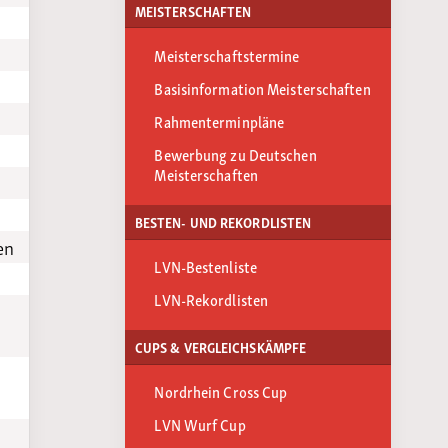
MEISTERSCHAFTEN
Meisterschaftstermine
Basisinformation Meisterschaften
Rahmenterminpläne
Bewerbung zu Deutschen
Meisterschaften
BESTEN- UND REKORDLISTEN
en
LVN-Bestenliste
LVN-Rekordlisten
CUPS & VERGLEICHSKÄMPFE
Nordrhein Cross Cup
LVN Wurf Cup