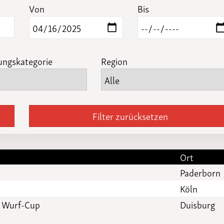
Funktionäre
Von
Bis
altertagungen
LSB-
Schutzkonzeptgenerator
ungskategorie
Region
Filter zurücksetzen
Ort
Paderborn
Köln
N Wurf-Cup
Duisburg