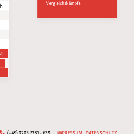
Vergleichskämpfe
th
n
14
(+49) 0203 7381 - 639
IMPRESSUM
|
DATENSCHUTZ