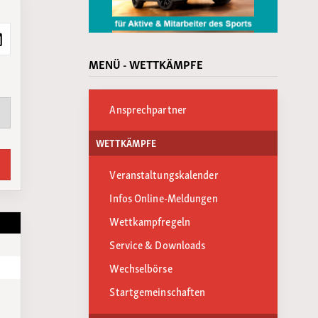
MENÜ - WETTKÄMPFE
Ansprechpartner
WETTKÄMPFE
Veranstaltungskalender
Infos Online-Meldungen
Wettkampfregeln
Service & Downloads
Wechselbörse
Startgemeinschaften