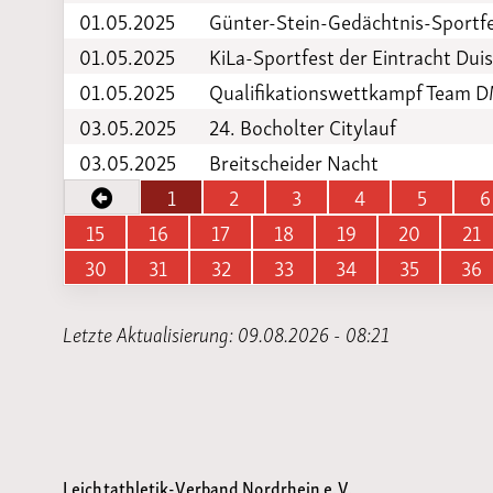
01.05.2025
Günter-Stein-Gedächtnis-Sportf
01.05.2025
KiLa-Sportfest der Eintracht Dui
01.05.2025
Qualifikationswettkampf Team D
03.05.2025
24. Bocholter Citylauf
03.05.2025
Breitscheider Nacht
1
2
3
4
5
6
15
16
17
18
19
20
21
30
31
32
33
34
35
36
Letzte Aktualisierung: 09.08.2026 - 08:21
Leichtathletik-Verband Nordrhein e.V.