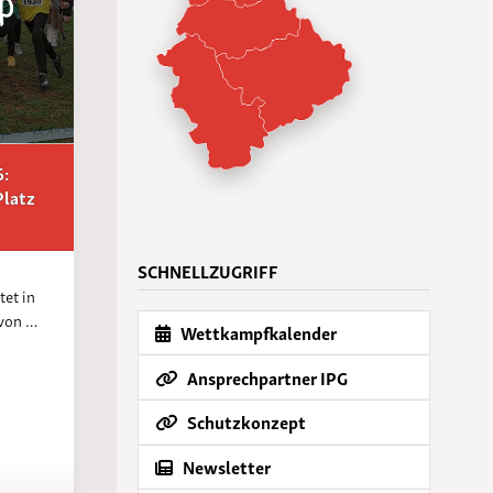
6:
Platz
SCHNELLZUGRIFF
tet in
 von …
Wettkampfkalender
Ansprechpartner IPG
Schutzkonzept
Newsletter