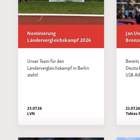
Nominierung
Jan U
Ländervergleichskampf 2026
Bronze
Unser Team für den
Bereits
Ländervergleichskampf in Berlin
Deutsc
steht!
U18-Ath
23.07.26
21.07.2
LVN
Tobias 