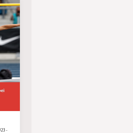
bei
U23 -