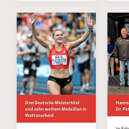
Drei Deutsche Meistertitel
Hanns
und zehn weitere Medaillen in
Dr. Pe
Wattenscheid
Im Rah