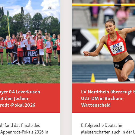
ayer 04 Leverkusen
LV Nordrhein überzeugt 
nt den Jochen-
U23-DM in Bochum-
rodt-Pokal 2026
Wattenscheid
uli fand das Finale des
Erfolgreiche Deutsche
-Appenrodt-Pokals 2026 in
Meisterschaften auch in der 