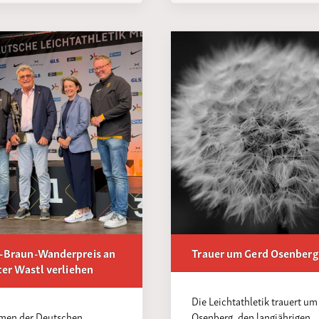
-Braun-Wanderpreis an
Trauer um Gerd Osenberg
ter Wastl verliehen
Die Leichtathletik trauert um
men der Deutschen
Osenberg, den langjährigen