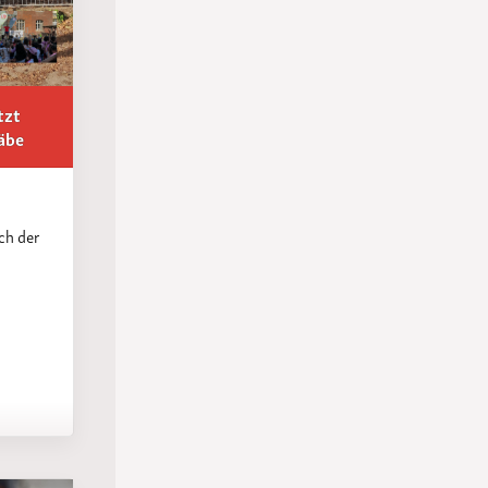
tzt
äbe
ich der