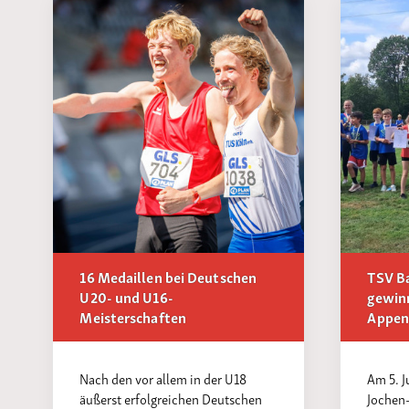
16 Medaillen bei Deutschen
TSV B
U20- und U16-
gewin
Meisterschaften
Appen
Nach den vor allem in der U18
Am 5. J
äußerst erfolgreichen Deutschen
Jochen