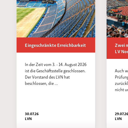
Laufveranst
2023
Eingeschränkte Erreichbarkeit
Zwei n
LV No
In der Zeit vom 3. - 14. August 2026
ist die Geschäftsstelle geschlossen.
Auch we
Der Vorstand des LVN hat
Prüfung
beschlossen, die …
zurückl
nicht 
30.07.26
29.07.2
LVN
LVN