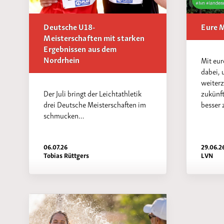
Deutsche U18-
Eure M
Meisterschaften mit starken
Ergebnissen aus dem
Nordrhein
Mit eur
dabei, 
weiter
Der Juli bringt der Leichtathletik
zukünf
drei Deutsche Meisterschaften im
besser 
schmucken…
06.07.26
29.06.2
Tobias Rüttgers
LVN