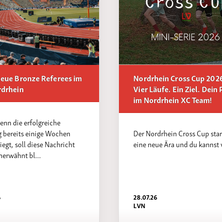
Funktionäre
altertagungen
LSB-
Schutzkonzeptgenerator
eue Bronze Referees im
Nordrhein Cross Cup 202
rdrhein
Vier Läufe. Ein Ziel. Dein 
im Nordrhein XC Team!
nn die erfolgreiche
 bereits einige Wochen
Der Nordrhein Cross Cup star
iegt, soll diese Nachricht
eine neue Ära und du kannst
unerwähnt bl…
6
28.07.26
LVN