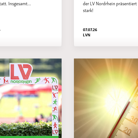
tatt. Insgesamt…
der LV Nordrhein präsentiert 
stark!
6
07.07.26
LVN