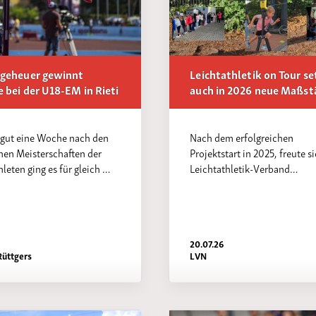
ngeheuer gewinnt
Leichtathletik on Tour se
 bei der U18-EM in Rieti
auch in 2026 neue Maßst
 gut eine Woche nach den
Nach dem erfolgreichen
hen Meisterschaften der
Projektstart in 2025, freute s
leten ging es für gleich …
Leichtathletik-Verband…
6
20.07.26
Rüttgers
LVN