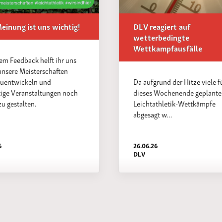
einung ist uns wichtig!
DLV reagiert auf
wetterbedingte
Wettkampfausfälle
em Feedback helft ihr uns
unsere Meisterschaften
zuentwickeln und
Da aufgrund der Hitze viele f
tige Veranstaltungen noch
dieses Wochenende geplante
zu gestalten.
Leichtathletik-Wettkämpfe
abgesagt w…
6
26.06.26
DLV