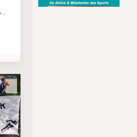
4
m …